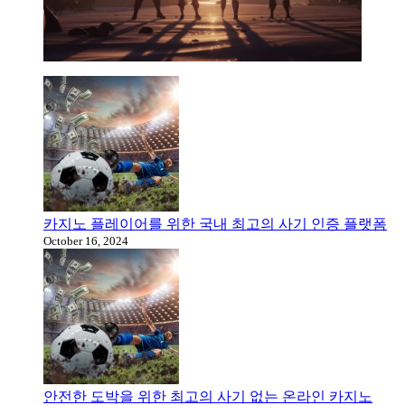
카지노 플레이어를 위한 국내 최고의 사기 인증 플랫폼
October 16, 2024
안전한 도박을 위한 최고의 사기 없는 온라인 카지노