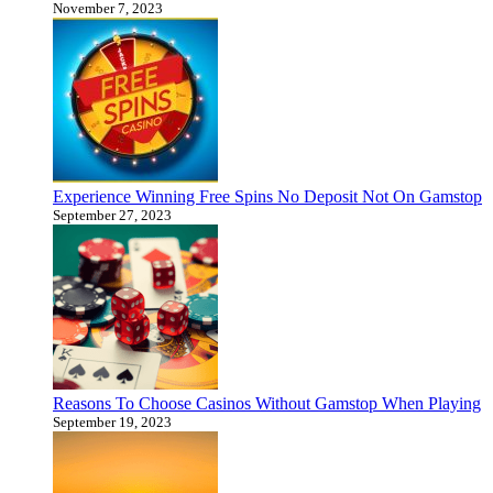
November 7, 2023
Experience Winning Free Spins No Deposit Not On Gamstop
September 27, 2023
Reasons To Choose Casinos Without Gamstop When Playing
September 19, 2023