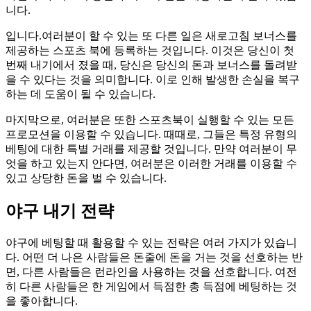
니다.
입니다.여러분이 할 수 있는 또 다른 일은 새로고침 보너스를
제공하는 스포츠 북에 등록하는 것입니다. 이것은 당신이 첫
번째 내기에서 졌을 때, 당신은 당신의 돈과 보너스를 돌려받
을 수 있다는 것을 의미합니다. 이로 인해 발생한 손실을 복구
하는 데 도움이 될 수 있습니다.
마지막으로, 여러분은 또한 스포츠북이 실행할 수 있는 모든
프로모션을 이용할 수 있습니다. 때때로, 그들은 특정 유형의
베팅에 대한 특별 거래를 제공할 것입니다. 만약 여러분이 무
엇을 하고 있는지 안다면, 여러분은 이러한 거래를 이용할 수
있고 상당한 돈을 벌 수 있습니다.
야구 내기 전략
야구에 베팅할 때 활용할 수 있는 전략은 여러 가지가 있습니
다. 어떤 더 나은 사람들은 돈줄에 돈을 거는 것을 선호하는 반
면, 다른 사람들은 런라인을 사용하는 것을 선호합니다. 여전
히 다른 사람들은 한 게임에서 득점한 총 득점에 베팅하는 것
을 좋아합니다.