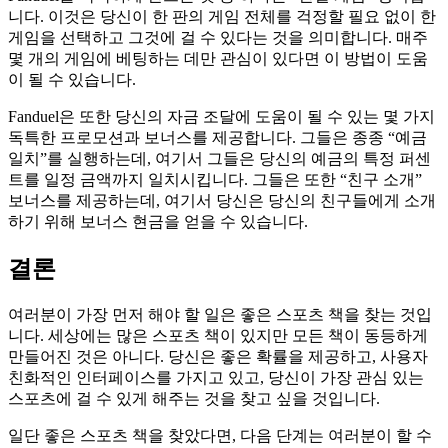
니다. 이것은 당신이 한 판의 게임 전체를 걱정할 필요 없이 한
게임을 선택하고 그것에 걸 수 있다는 것을 의미합니다. 매주
몇 개의 게임에 베팅하는 데만 관심이 있다면 이 방법이 도움
이 될 수 있습니다.
Fanduel은 또한 당신의 자금 조달에 도움이 될 수 있는 몇 가지
독특한 프로모션과 보너스를 제공합니다. 그들은 종종 “예금
일치”를 실행하는데, 여기서 그들은 당신의 예금의 특정 퍼센
트를 일정 금액까지 일치시킵니다. 그들은 또한 “친구 소개”
보너스를 제공하는데, 여기서 당신은 당신의 친구들에게 소개
하기 위해 보너스 현금을 얻을 수 있습니다.
결론
여러분이 가장 먼저 해야 할 일은 좋은 스포츠 책을 찾는 것입
니다. 세상에는 많은 스포츠 책이 있지만 모든 책이 동등하게
만들어진 것은 아니다. 당신은 좋은 확률을 제공하고, 사용자
친화적인 인터페이스를 가지고 있고, 당신이 가장 관심 있는
스포츠에 걸 수 있게 해주는 것을 찾고 싶을 것입니다.
일단 좋은 스포츠 책을 찾았다면, 다음 단계는 여러분이 할 수