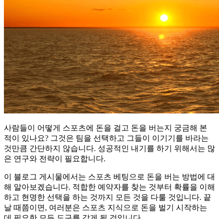
사람들이 어떻게 스포츠에 돈을 걸고 돈을 버는지 궁금해 본
적이 있나요? 그것은 팀을 선택하고 그들이 이기기를 바라는
것만큼 간단하지 않습니다. 성공적인 내기를 하기 위해서는 많
은 연구와 전략이 필요합니다.
이 블로그 게시물에서는 스포츠 베팅으로 돈을 버는 방법에 대
해 알아보겠습니다. 적합한 예약자를 찾는 것부터 확률을 이해
하고 현명한 선택을 하는 것까지 모든 것을 다룰 것입니다. 끝
날 때쯤이면, 여러분은 스포츠 지식으로 돈을 벌기 시작하는
데 필요한 모든 도구를 갖게 될 것입니다.