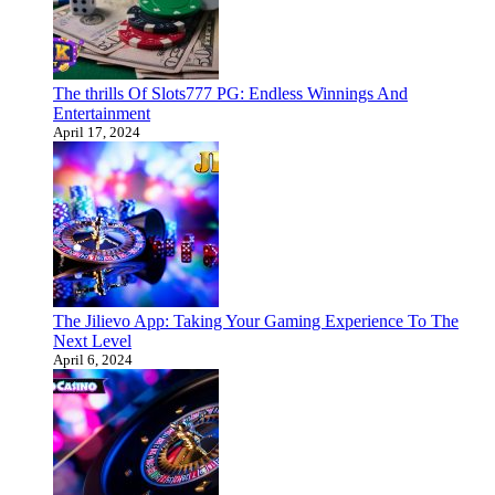
The thrills Of Slots777 PG: Endless Winnings And
Entertainment
April 17, 2024
The Jilievo App: Taking Your Gaming Experience To The
Next Level
April 6, 2024