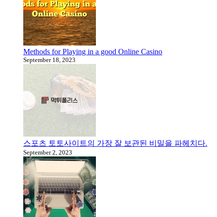
Methods for Playing in a good Online Casino
September 18, 2023
스포츠 토토사이트의 가장 잘 보관된 비밀을 파헤치다.
September 2, 2023