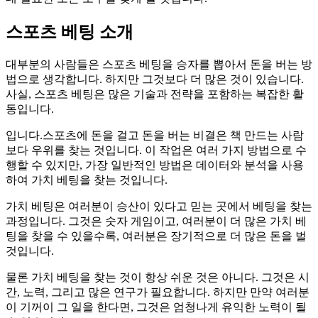
스포츠 베팅 소개
대부분의 사람들은 스포츠 베팅을 승자를 뽑아서 돈을 버는 방
법으로 생각합니다. 하지만 그것보다 더 많은 것이 있습니다.
사실, 스포츠 베팅은 많은 기술과 전략을 포함하는 복잡한 활
동입니다.
입니다.스포츠에 돈을 걸고 돈을 버는 비결은 책 만드는 사람
보다 우위를 찾는 것입니다. 이 작업은 여러 가지 방법으로 수
행할 수 있지만, 가장 일반적인 방법은 데이터와 분석을 사용
하여 가치 베팅을 찾는 것입니다.
가치 베팅은 여러분이 승산이 있다고 믿는 곳에서 베팅을 찾는
과정입니다. 그것은 숫자 게임이고, 여러분이 더 많은 가치 베
팅을 찾을 수 있을수록, 여러분은 장기적으로 더 많은 돈을 벌
것입니다.
물론 가치 베팅을 찾는 것이 항상 쉬운 것은 아니다. 그것은 시
간, 노력, 그리고 많은 연구가 필요합니다. 하지만 만약 여러분
이 기꺼이 그 일을 한다면, 그것은 엄청나게 유익한 노력이 될