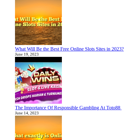
What Will Be the Best Free Online Slots Sites in 2023?
June 19, 2023
The Importance Of Responsible Gambling At Toto88
June 14, 2023