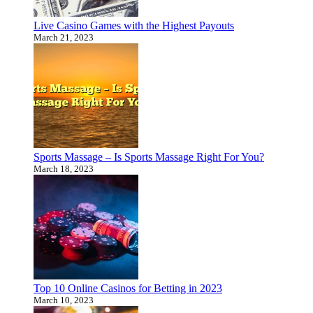
Live Casino Games with the Highest Payouts
March 21, 2023
Sports Massage – Is Sports Massage Right For You?
March 18, 2023
Top 10 Online Casinos for Betting in 2023
March 10, 2023