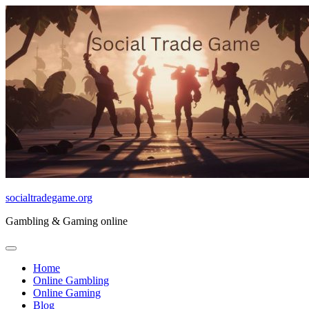
Skip
to
content
socialtradegame.org
Gambling & Gaming online
Open
Menu
Home
Online Gambling
Online Gaming
Blog