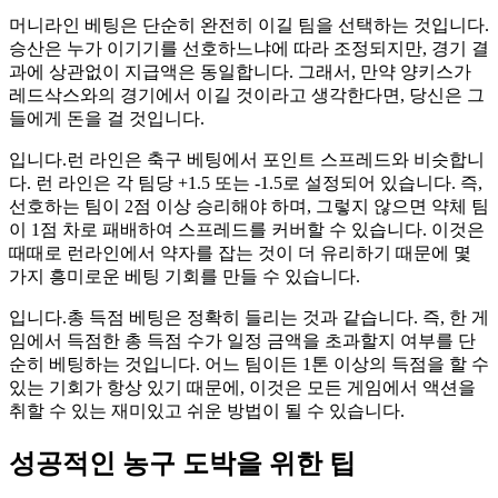
머니라인 베팅은 단순히 완전히 이길 팀을 선택하는 것입니다.
승산은 누가 이기기를 선호하느냐에 따라 조정되지만, 경기 결
과에 상관없이 지급액은 동일합니다. 그래서, 만약 양키스가
레드삭스와의 경기에서 이길 것이라고 생각한다면, 당신은 그
들에게 돈을 걸 것입니다.
입니다.런 라인은 축구 베팅에서 포인트 스프레드와 비슷합니
다. 런 라인은 각 팀당 +1.5 또는 -1.5로 설정되어 있습니다. 즉,
선호하는 팀이 2점 이상 승리해야 하며, 그렇지 않으면 약체 팀
이 1점 차로 패배하여 스프레드를 커버할 수 있습니다. 이것은
때때로 런라인에서 약자를 잡는 것이 더 유리하기 때문에 몇
가지 흥미로운 베팅 기회를 만들 수 있습니다.
입니다.총 득점 베팅은 정확히 들리는 것과 같습니다. 즉, 한 게
임에서 득점한 총 득점 수가 일정 금액을 초과할지 여부를 단
순히 베팅하는 것입니다. 어느 팀이든 1톤 이상의 득점을 할 수
있는 기회가 항상 있기 때문에, 이것은 모든 게임에서 액션을
취할 수 있는 재미있고 쉬운 방법이 될 수 있습니다.
성공적인 농구 도박을 위한 팁