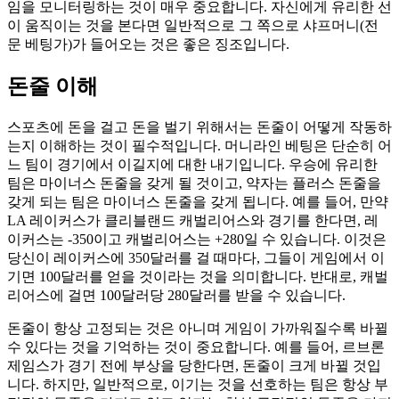
임을 모니터링하는 것이 매우 중요합니다. 자신에게 유리한 선
이 움직이는 것을 본다면 일반적으로 그 쪽으로 샤프머니(전
문 베팅가)가 들어오는 것은 좋은 징조입니다.
돈줄 이해
스포츠에 돈을 걸고 돈을 벌기 위해서는 돈줄이 어떻게 작동하
는지 이해하는 것이 필수적입니다. 머니라인 베팅은 단순히 어
느 팀이 경기에서 이길지에 대한 내기입니다. 우승에 유리한
팀은 마이너스 돈줄을 갖게 될 것이고, 약자는 플러스 돈줄을
갖게 되는 팀은 마이너스 돈줄을 갖게 됩니다. 예를 들어, 만약
LA 레이커스가 클리블랜드 캐벌리어스와 경기를 한다면, 레
이커스는 -350이고 캐벌리어스는 +280일 수 있습니다. 이것은
당신이 레이커스에 350달러를 걸 때마다, 그들이 게임에서 이
기면 100달러를 얻을 것이라는 것을 의미합니다. 반대로, 캐벌
리어스에 걸면 100달러당 280달러를 받을 수 있습니다.
돈줄이 항상 고정되는 것은 아니며 게임이 가까워질수록 바뀔
수 있다는 것을 기억하는 것이 중요합니다. 예를 들어, 르브론
제임스가 경기 전에 부상을 당한다면, 돈줄이 크게 바뀔 것입
니다. 하지만, 일반적으로, 이기는 것을 선호하는 팀은 항상 부