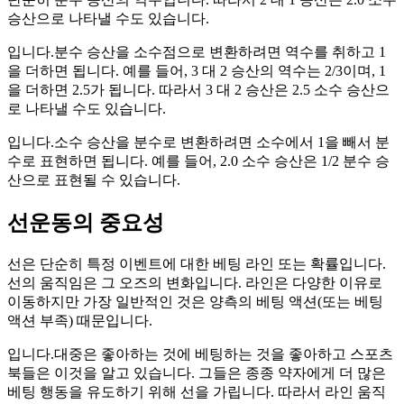
승산으로 나타낼 수도 있습니다.
입니다.분수 승산을 소수점으로 변환하려면 역수를 취하고 1
을 더하면 됩니다. 예를 들어, 3 대 2 승산의 역수는 2/3이며, 1
을 더하면 2.5가 됩니다. 따라서 3 대 2 승산은 2.5 소수 승산으
로 나타낼 수도 있습니다.
입니다.소수 승산을 분수로 변환하려면 소수에서 1을 빼서 분
수로 표현하면 됩니다. 예를 들어, 2.0 소수 승산은 1/2 분수 승
산으로 표현될 수 있습니다.
선운동의 중요성
선은 단순히 특정 이벤트에 대한 베팅 라인 또는 확률입니다.
선의 움직임은 그 오즈의 변화입니다. 라인은 다양한 이유로
이동하지만 가장 일반적인 것은 양측의 베팅 액션(또는 베팅
액션 부족) 때문입니다.
입니다.대중은 좋아하는 것에 베팅하는 것을 좋아하고 스포츠
북들은 이것을 알고 있습니다. 그들은 종종 약자에게 더 많은
베팅 행동을 유도하기 위해 선을 가립니다. 따라서 라인 움직